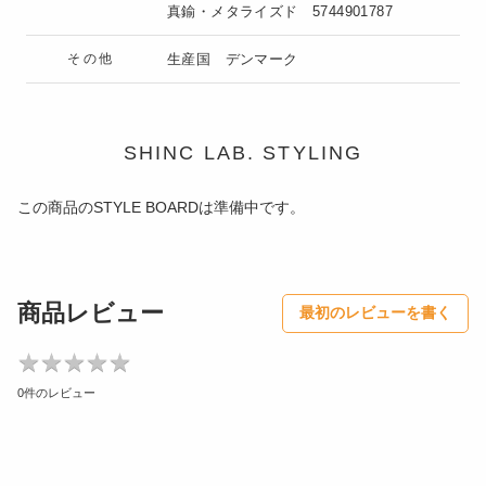
真鍮・メタライズド
5744901787
その他
生産国 デンマーク
SHINC LAB. STYLING
この商品のSTYLE BOARDは準備中です。
商品レビュー
最初のレビューを書く
★
★
★
★
★
★
★
★
★
★
0件のレビュー