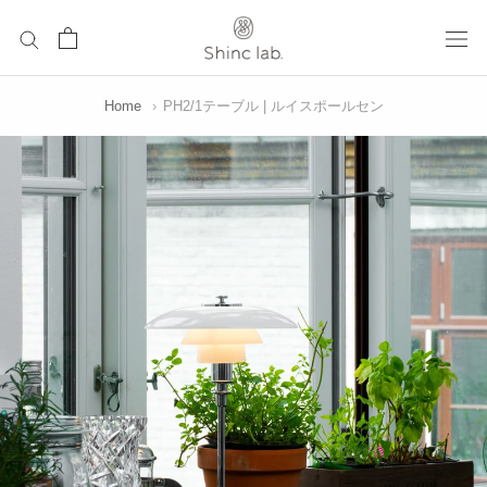
ス
キ
ッ
プ
Home
›
PH2/1テーブル | ルイスポールセン
し
て
コ
ン
テ
ン
ツ
に
移
動
す
る