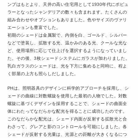
ンプはもとより、天井の高い住宅用として1930年代にポピュ
ラーとなったシャンデリアの数々も含まれます。たくさんの
組み合わせやオプションもありました。色やサイズのヴァリ
エーションも豊富でした。
初期のシェードは金属製で、内側を白、ゴールド、シルバー
などで塗装し、拡散する光、温かみのある光、クールな光な
ど、使用場所に応じて仕上げを選択するようになっていまし
た。その後、3枚シェードシステムにガラスが加わりました。
乳白ガラスのシェードは、光を下方に集めると同時に、程よ
く部屋の上方も照らしだしました。
PHは、照明器具のデザインに科学的アプローチを採用し、シ
ェードの曲線に対数螺旋を使用した最初の人物でした。対数
螺旋に基づくデザインを採用することで、シェードの曲面全
体にわたってなだらかな配光を得ることに成功したのです。
このなだらかな配光は、シェード内面が反射する拡散光と合
わさって、グレアと影のコントロールを可能にしました。各
シェードが反射する光量は、光源との距離が大きくなるにつ