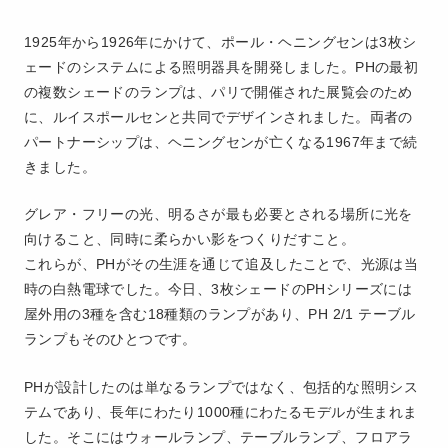
1925年から1926年にかけて、ポール・ヘニングセンは3枚シ
ェードのシステムによる照明器具を開発しました。PHの最初
の複数シェードのランプは、パリで開催された展覧会のため
に、ルイスポールセンと共同でデザインされました。両者の
パートナーシップは、ヘニングセンが亡くなる1967年まで続
きました。
グレア・フリーの光、明るさが最も必要とされる場所に光を
向けること、同時に柔らかい影をつくりだすこと。
これらが、PHがその生涯を通じて追及したことで、光源は当
時の白熱電球でした。今日、3枚シェードのPHシリーズには
屋外用の3種を含む18種類のランプがあり、PH 2/1 テーブル
ランプもそのひとつです。
PHが設計したのは単なるランプではなく、包括的な照明シス
テムであり、長年にわたり1000種にわたるモデルが生まれま
した。そこにはウォールランプ、テーブルランプ、フロアラ