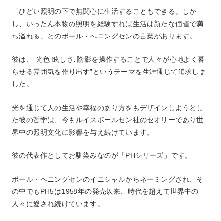
「ひどい照明の下で無関心に生活することもできる。しか
し、いったん本物の照明を経験すれば生活は新たな価値で満
ち溢れる」とのポール・へニングセンの言葉があります。
彼は、”光色 眩しさ､陰影を操作することで人々が心地よく暮
らせる雰囲気を作り出す”というテーマを生涯通じて追求しま
した。
光を通じて人の生活や幸福のあり方をもデザインしようとし
た彼の哲学は、今もルイスポールセン社のセオリーであり世
界中の照明文化に影響を与え続けています。
彼の代表作としてお馴染みなのが「PHシリーズ」です。
ポール・ヘニングセンのイニシャルからネーミングされ、そ
の中でもPH5は1958年の発売以来、時代を超えて世界中の
人々に愛され続けています。