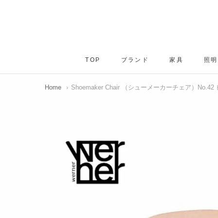
ス
キ
ッ
プ
し
TOP
ブランド
家具
照明
て
TOP
ブランド
家具
コ
ン
Home
›
Shoemaker Chair （シューメーカーチェア）No.42 
テ
ン
ツ
に
移
動
す
る