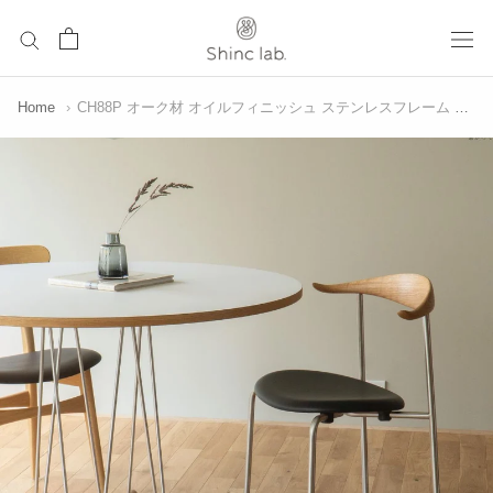
ス
キ
ッ
プ
Home
›
CH88P オーク材 オイルフィニッシュ ステンレスフレーム THOR301 | カールハンセン&サン
し
て
コ
ン
テ
ン
ツ
に
移
動
す
る