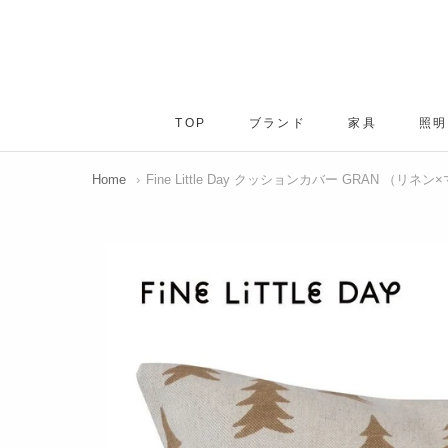
ス
キ
ッ
プ
し
TOP
ブランド
家具
照明
て
TOP
ブランド
家具
コ
ン
Home
›
Fine Little Day クッションカバー GRAN （リネ
テ
ン
ツ
に
移
動
す
る