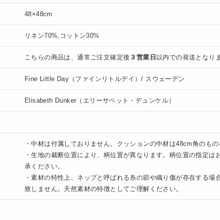
48×48cm
リネン70%,コットン30%
こちらの商品は、通常ご注文確定後
３営業日
以内での発送となり
Fine Little Day（ファインリトルデイ）/ スウェーデン
Elisabeth Dunker（エリーサベット・デュンケル）
・中材は付属しておりません。クッションの中材は48cm角のも
・生地の裁断位置により、柄位置が異なります。柄位置の指定は
承ください。
・素材の特性上、ネップと呼ばれる糸の節や織り傷が存在する場
致しません。天然素材の特徴としてご理解ください。