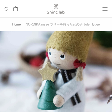
ス
キ
ッ
プ
Home
›
NORDIKA nisse ツリーを持った女の子 Jule Hygge
し
て
コ
ン
テ
ン
ツ
に
移
動
す
る