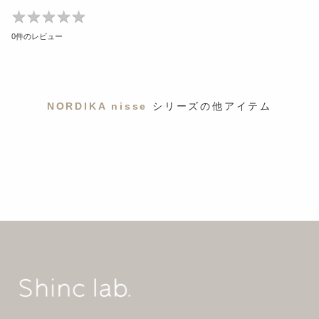
★
★
★
★
★
★
★
★
★
★
0件のレビュー
NORDIKA nisse
シリーズの他アイテム