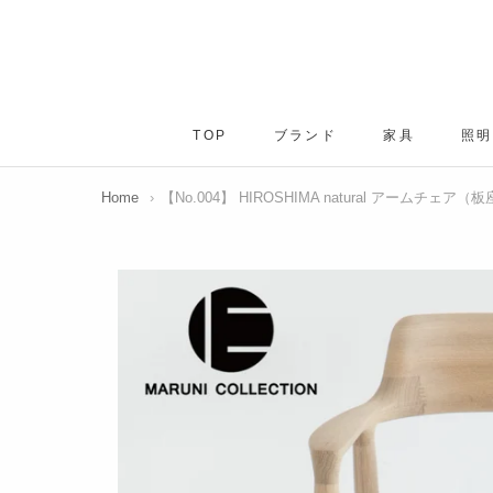
ス
キ
ッ
プ
し
TOP
ブランド
家具
照明
て
TOP
ブランド
家具
コ
ン
Home
›
【No.004】 HIROSHIMA natural アームチ
テ
ン
ツ
に
移
動
す
る