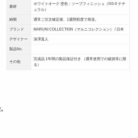
ホワイトオーク 塗色：ソープフィニッシュ（NS-0 ナチ
素材
ュラル）
納期
通常ご注文確定後、1週間程度で発送。
ブランド
MARUNI COLLECTION（マルニコレクション） / 日本
デザイナー
深澤直人
製品No.
完成品 1年間の製品保証付き （通常使用での破損等に限
その他
る）
ム